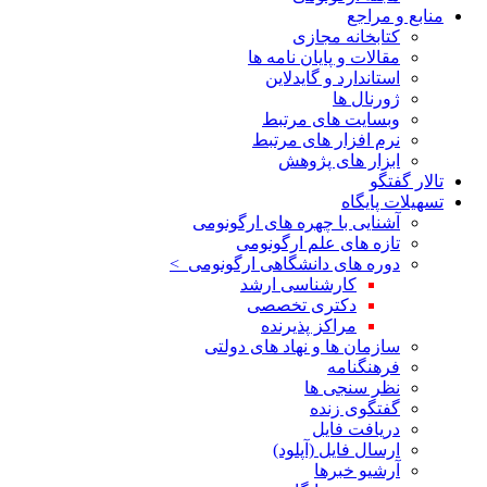
منابع و مراجع
کتابخانه مجازی
مقالات و پایان نامه ها
استاندارد و گایدلاین
ژورنال ها
وبسایت های مرتبط
نرم افزار های مرتبط
ابزار های پژوهش
تالار گفتگو
تسهیلات پایگاه
آشنایی با چهره های ارگونومی
تازه های علم ارگونومی
دوره های دانشگاهی ارگونومی >
کارشناسی ارشد
دکتری تخصصی
مراکز پذیرنده
سازمان ها و نهاد های دولتی
فرهنگنامه
نظر سنجی ها
گفتگوی زنده
دریافت فایل
ارسال فایل (آپلود)
آرشیو خبرها