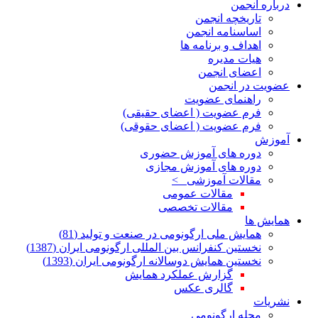
درباره انجمن
تاریخچه انجمن
اساسنامه انجمن
اهداف و برنامه ها
هیات مدیره
اعضای انجمن
عضویت در انجمن
راهنمای عضویت
فرم عضویت ( اعضای حقیقی)
فرم عضویت ( اعضای حقوقی)
آموزش
دوره های آموزش حضوری
دوره های آموزش مجازی
مقالات آموزشی >
مقالات عمومی
مقالات تخصصی
همایش ها
همایش ملی ارگونومی در صنعت و تولید (81)
نخستین کنفرانس بین المللی ارگونومی ایران (1387)
نخستین همایش دوسالانه ارگونومی ایران (1393)
گزارش عملکرد همایش
گالری عکس
نشریات
مجله ارگونومی