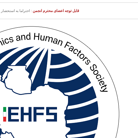
قابل توجه اعضای محترم انجمن
:
احتراما به استحضار