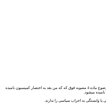
به استناد مصوبه دویست و شصت و دومین جلسه مورخ 7/8/1380 شورای عالی انقلاب فرهنگی و آیین نامه و تصویب کمیسیون موضوع ماده 4 مصوبه فوق که که من بعد به اختصار کمیسیون نامیده
نامیده میشود.
یا وابستگی به احزاب سیاسی را ندارند.