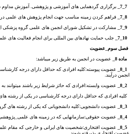
7_7_
برگزاری گردهمایی های آموزشی و پژوهشی. آموزش مداوم در 
8_7_
فراهم کردن زمینه مناسب جهت انجام پژوهش های علمی در
9_7_
مشارکت در تشکیل شورای انجمن های علمی گروه پزشکی ایران
10_7_
جلب حمایت نهادهای بین المللی برای انجام فعالیت های 
فصل سوم_عضویت
ماده 8_
عضویت در انجمن به طریق زیر میباشد:
1_8_
عضویت پیوسته:کلیه افرادی که حداقل دارای درجه کارشناسی
انجمن درآیند.
2_8_
عضویت وابسته:افرادی که حائز شرایط زیر باشند میتوانند به 
کلیه افرادی که حداقل دارای درجه کارشناسی در یکی از رشته های
3_8_
عضویت دانشجویی:کلیه دانشجویانی که یکی از رشته های گروه پ
4_8_
عضویت حقوقی:سازمانهایی که در زمینه های علمی_پژوهشی مرت
5_8_
عضویت افتخاری:شخصیت های ایرانی و خارجی که مقام علمی.فره
عضویت افتخاری پذیرفته شوند.