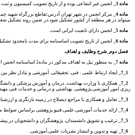
ماده 3_
انجمن غیر انتفاعی بوده و از تاریخ تصویب کمیسیون و ثب
ماده 4_
مرکز انجمن در شهر تهران آدرس:تقاطع بزرگراه شهید چمر
میتواند در هر منطقه از کشور تشکیل شود.در ضمن روند تشکیل شعب
ماده 5_
انجمن دارای تابعیت ایرانی است.
ماده 6_
انجمن از تاریخ تصویب اساسنامه برای مدت نامحدود تشکی
فصل دوم_شرح وظایف و اهداف
ماده 7_
به منظور نیل به اهداف مذکور در ماده2 اساسنامه انجمن اقدامات و فعالیت های زیر را به عمل خواهد آورد.
1_7_
ایجاد ارتباط علمی . فنی. تحقیقاتی. آموزشی و تبادل نظر ب
2_7_
همکاری با وزارت بهداشت. درمان و آموزش پزشکی و دانشگاه
ریزی امور آموزشی.پژوهشی. بهداشتی و درمانی و خدمات فنی مهن
3_7_
تعامل و همکاری با مراجع ذیصلاح در زمینه بازنگری و ار
4_7_
ارائه خدمات آموزشی.علمی.فنیو پژوهشی براساس ضوابط م
5_7_
ترغیب و تشویق دانشمندان. پژوهشگران و دانشجویان در پیش
6_7_
تهیه و تدوین و انتشار نشریات علمی.آموزشی.