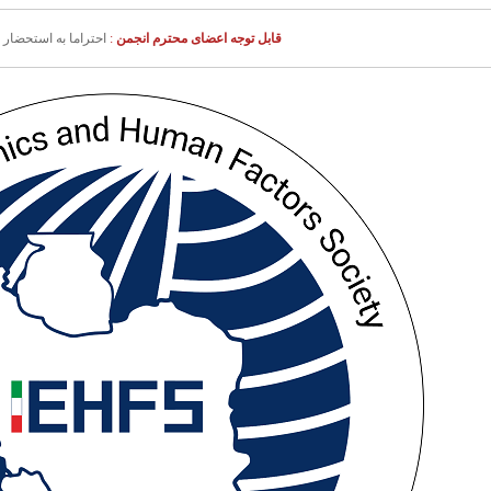
قابل توجه اعضای محترم انجمن
:
احتراما به استحضار