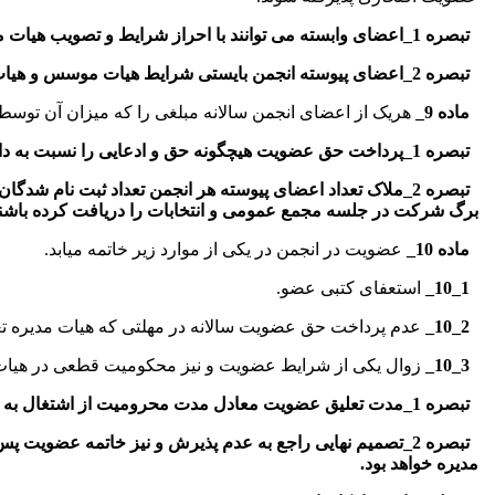
تبصره 1_اعضای وابسته می توانند با احراز شرایط و تصویب هیات مدیره به عضویت پیوسته برگزیده شوند.
تبصره 2_اعضای پیوسته انجمن بایستی شرایط هیات موسس و هیات مدیره مذکور را در ماده 7 آیین نامه نحوه تشکیل و شرح وظایف کمیسیون را دارا باشند.
ماده 9_
هریک از اعضای انجمن سالانه مبلغی را که میزان آن توس
تبصره 1_پرداخت حق عضویت هیچگونه حق و ادعایی را نسبت به دارایی انجمن برای عضو ایجاد نخواهد کرد.
تبصره 2_ملاک تعداد اعضای پیوسته هر انجمن تعداد ثبت نام
برگ شرکت در جلسه مجمع عمومی و انتخابات را دریافت کرده باشند
ماده 10_
عضویت در انجمن در یکی از موارد زیر خاتمه میابد.
1_10_
استعفای کتبی عضو.
2_10_
عدم پرداخت حق عضویت سالانه در مهلتی که هیات مدیره تعی
3_10_
زوال یکی از شرایط عضویت و نیز محکومیت قطعی در هیات
تبصره 1_مدت تعلیق عضویت معادل مدت محرومیت از اشتغال به حرف پزشکی است.
مدیره خواهد بود.