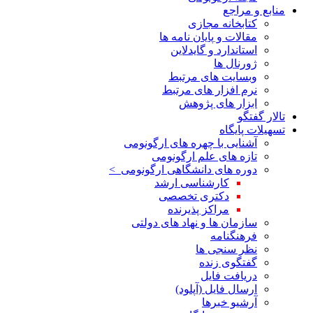
منابع و مراجع
کتابخانه مجازی
مقالات و پایان نامه ها
استاندارد و گایدلاین
ژورنال ها
وبسایت های مرتبط
نرم افزار های مرتبط
ابزار های پژوهش
تالار گفتگو
تسهیلات پایگاه
آشنایی با چهره های ارگونومی
تازه های علم ارگونومی
دوره های دانشگاهی ارگونومی >
کارشناسی ارشد
دکتری تخصصی
مراکز پذیرنده
سازمان ها و نهاد های دولتی
فرهنگنامه
نظر سنجی ها
گفتگوی زنده
دریافت فایل
ارسال فایل (آپلود)
آرشیو خبرها