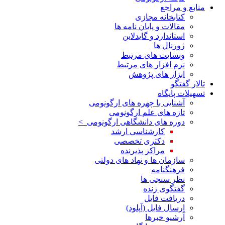
منابع و مراجع
کتابخانه مجازی
مقالات و پایان نامه ها
استاندارد و گایدلاین
ژورنال ها
وبسایت های مرتبط
نرم افزار های مرتبط
ابزار های پژوهش
تالار گفتگو
تسهیلات پایگاه
آشنایی با چهره های ارگونومی
تازه های علم ارگونومی
دوره های دانشگاهی ارگونومی >
کارشناسی ارشد
دکتری تخصصی
مراکز پذیرنده
سازمان ها و نهاد های دولتی
فرهنگنامه
نظر سنجی ها
گفتگوی زنده
دریافت فایل
ارسال فایل (آپلود)
آرشیو خبرها