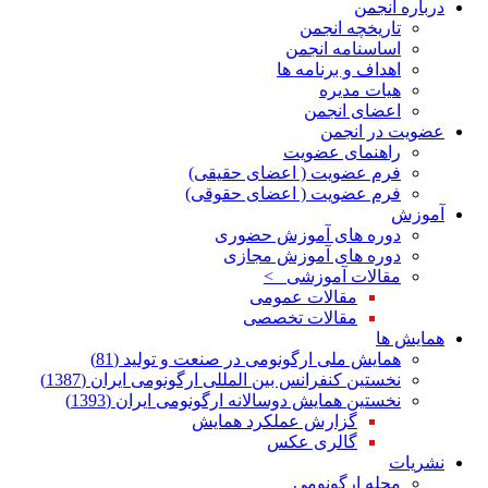
درباره انجمن
تاریخچه انجمن
اساسنامه انجمن
اهداف و برنامه ها
هیات مدیره
اعضای انجمن
عضویت در انجمن
راهنمای عضویت
فرم عضویت ( اعضای حقیقی)
فرم عضویت ( اعضای حقوقی)
آموزش
دوره های آموزش حضوری
دوره های آموزش مجازی
مقالات آموزشی >
مقالات عمومی
مقالات تخصصی
همایش ها
همایش ملی ارگونومی در صنعت و تولید (81)
نخستین کنفرانس بین المللی ارگونومی ایران (1387)
نخستین همایش دوسالانه ارگونومی ایران (1393)
گزارش عملکرد همایش
گالری عکس
نشریات
مجله ارگونومی