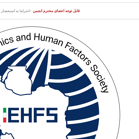
قابل توجه اعضای محترم انجمن
:
احتراما به استحضار