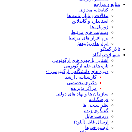
منابع و مراجع
کتابخانه مجازی
مقالات و پایان نامه ها
استاندارد و گایدلاین
ژورنال ها
وبسایت های مرتبط
نرم افزار های مرتبط
ابزار های پژوهش
تالار گفتگو
تسهیلات پایگاه
آشنایی با چهره های ارگونومی
تازه های علم ارگونومی
دوره های دانشگاهی ارگونومی >
کارشناسی ارشد
دکتری تخصصی
مراکز پذیرنده
سازمان ها و نهاد های دولتی
فرهنگنامه
نظر سنجی ها
گفتگوی زنده
دریافت فایل
ارسال فایل (آپلود)
آرشیو خبرها