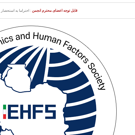
قابل توجه اعضای محترم انجمن
:
احتراما به استحضار