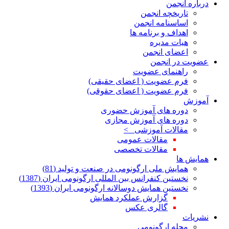
درباره انجمن
تاریخچه انجمن
اساسنامه انجمن
اهداف و برنامه ها
هیات مدیره
اعضای انجمن
عضویت در انجمن
راهنمای عضویت
فرم عضویت ( اعضای حقیقی)
فرم عضویت ( اعضای حقوقی)
آموزش
دوره های آموزش حضوری
دوره های آموزش مجازی
مقالات آموزشی >
مقالات عمومی
مقالات تخصصی
همایش ها
همایش ملی ارگونومی در صنعت و تولید (81)
نخستین کنفرانس بین المللی ارگونومی ایران (1387)
نخستین همایش دوسالانه ارگونومی ایران (1393)
گزارش عملکرد همایش
گالری عکس
نشریات
مجله ارگونومی